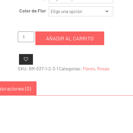
Color de Flor
Rosas
AÑADIR AL CARRITO
y
lisianthus
cantidad
SKU:
BR-037-1-2-3-1
Categorías:
Flores
,
Rosas
loraciones (0)