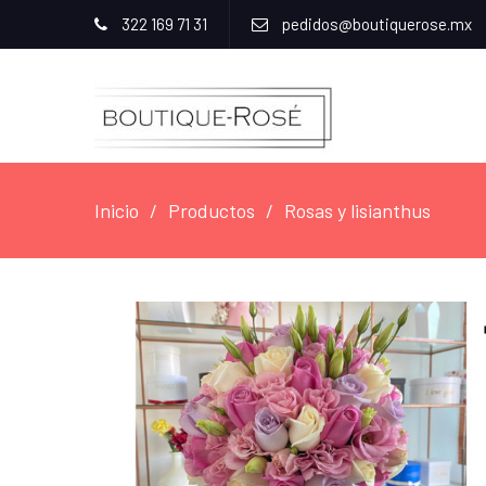
322 169 71 31
pedidos@boutiquerose.mx
Inicio
Productos
Rosas y lisianthus