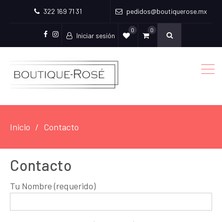
322 169 71 31
pedidos@boutiquerose.mx
0
0
Iniciar sesión
Facebook
Instagram
Inicio
Contacto
Contacto
Tu Nombre (requerido)