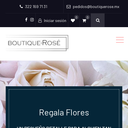
322 169 71 31
pedidos@boutiquerose.mx
0
0
Iniciar sesión
Facebook
Instagram
Regala Flores