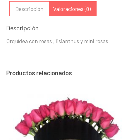
y
Descripción
Valoraciones (0)
mini
rosas
Descripción
cantidad
Orquídea con rosas , lisianthus y mini rosas
Productos relacionados