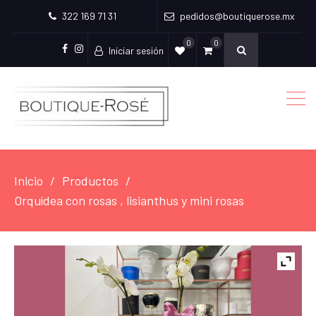
322 169 71 31
pedidos@boutiquerose.mx
0
0
Iniciar sesión
Facebook
Instagram
Inicio
Productos
Orquídea con rosas , lisianthus y mini rosas