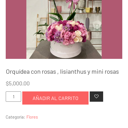
Orquídea con rosas , lisianthus y mini rosas
$
5,000.00
Orquídea
AÑADIR AL CARRITO
con
rosas
Categoría:
Flores
,
lisianthus