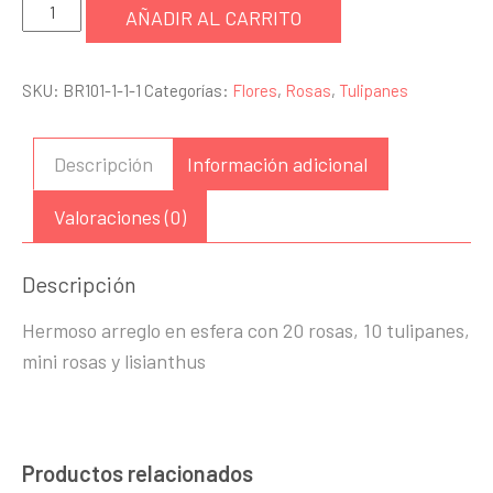
Esfera
AÑADIR AL CARRITO
con
rosas
SKU:
BR101-1-1-1
Categorías:
Flores
,
Rosas
,
Tulipanes
y
tulipanes
cantidad
Descripción
Información adicional
Valoraciones (0)
Descripción
Hermoso arreglo en esfera con 20 rosas, 10 tulipanes,
mini rosas y lisianthus
Productos relacionados