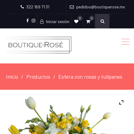
322 169 71 31
pedidos@boutiquerose.mx
0
0
Iniciar sesión
Facebook
Instagram
Inicio
Productos
Esfera con rosas y tulipanes