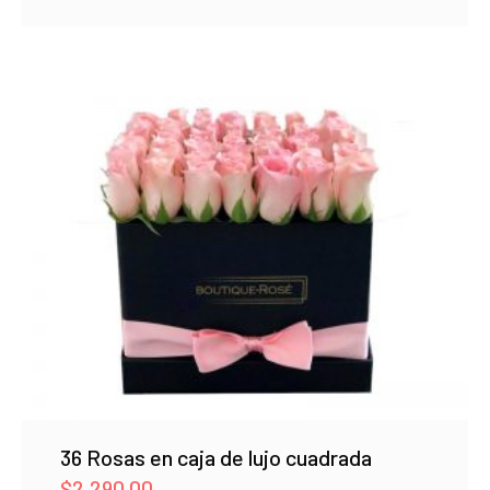
$23,450.00
through
$23,600.00
36 Rosas en caja de lujo cuadrada
$
2,290.00