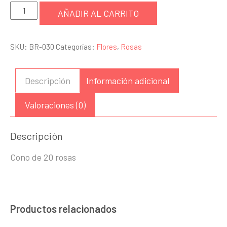
Cono
AÑADIR AL CARRITO
de
rosas
SKU:
BR-030
Categorías:
Flores
,
Rosas
cantidad
Descripción
Información adicional
Valoraciones (0)
Descripción
Cono de 20 rosas
Productos relacionados