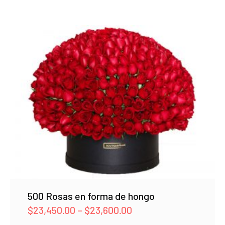
500 Rosas en forma de hongo
Price
$
23,450.00
–
$
23,600.00
range: