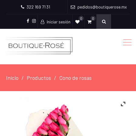
322 169 71 31
pedidos@boutiquerose.mx
0
0
Iniciar sesión
Facebook
Instagram
Inicio
Productos
Cono de rosas