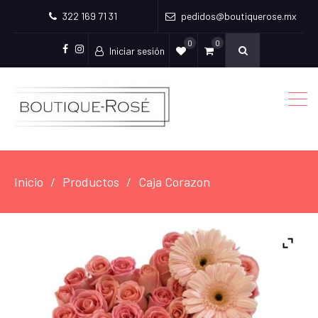
322 169 71 31
pedidos@boutiquerose.mx
0
0
Iniciar sesión
Facebook
Instagram
Inicio
Productos
Caja Corazon