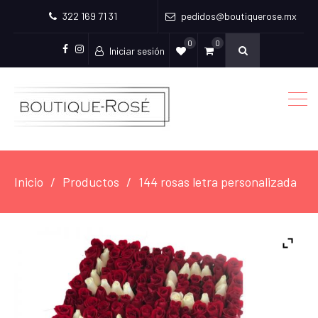
322 169 71 31
pedidos@boutiquerose.mx
0
0
Iniciar sesión
Facebook
Instagram
Inicio
Productos
144 rosas letra personalizada