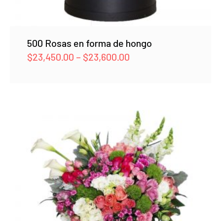
500 Rosas en forma de hongo
Price
$
23,450.00
–
$
23,600.00
range:
$23,450.00
through
$23,600.00