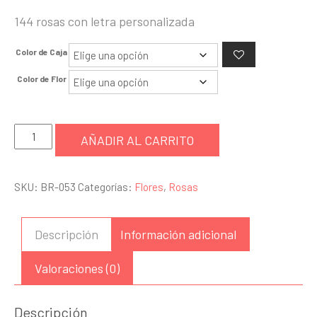
144 rosas con letra personalizada
Color de Caja
Color de Flor
144
AÑADIR AL CARRITO
rosas
letra
SKU:
BR-053
Categorías:
Flores
,
Rosas
personalizada
cantidad
Descripción
Información adicional
Valoraciones (0)
Descripción