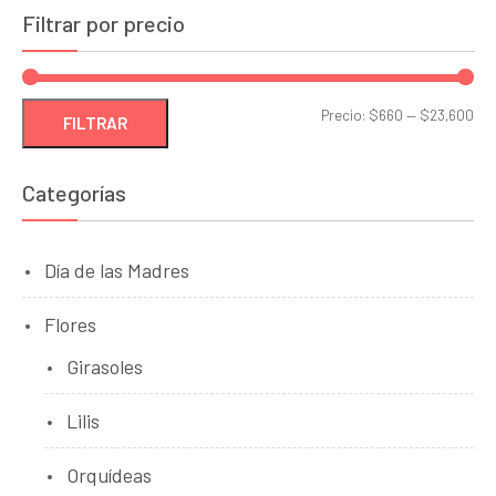
Filtrar por precio
Pre
Pre
Precio:
$660
—
$23,600
FILTRAR
mí
má
Categorías
Día de las Madres
Flores
Girasoles
Lilis
Orquídeas