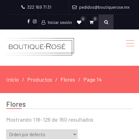
322 169 71 31
pedidos@boutiquerose.mx
0
0
Iniciar sesión
Facebook
Instagram
Inicio
Productos
Flores
Page 14
Flores
Mostrando 118–126 de 160 resultados