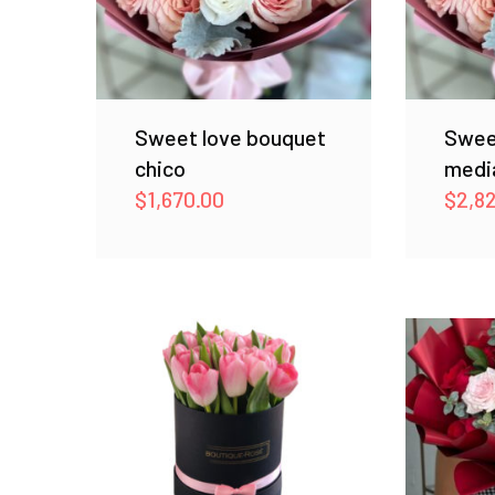
Sweet love bouquet
Swee
chico
medi
$
1,670.00
$
2,8