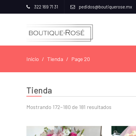
322 169 71 31
pedidos@boutiquerose.mx
Inicio
Tienda
Page 20
Tienda
Mostrando 172–180 de 181 resultados