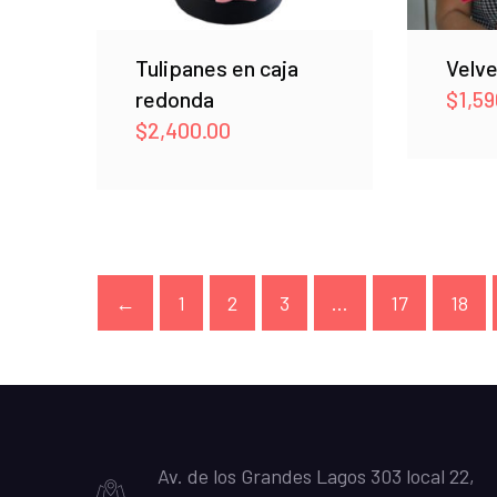
Tulipanes en caja
Velve
redonda
$
1,59
$
2,400.00
←
1
2
3
…
17
18
Av. de los Grandes Lagos 303 local 22,