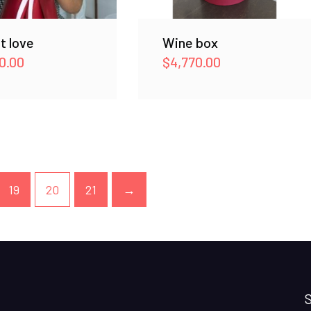
t love
Wine box
0.00
$
4,770.00
19
20
21
→
S