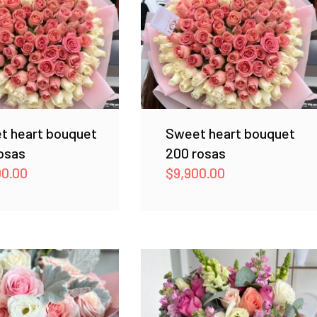
t heart bouquet
Sweet heart bouquet
osas
200 rosas
00.00
$
9,900.00