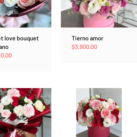
t love bouquet
Tierno amor
ano
$
3,900.00
20.00